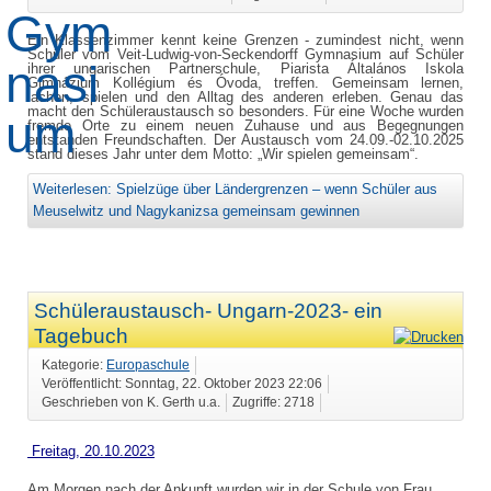
Ein Klassenzimmer kennt keine Grenzen - zumindest nicht, wenn
Schüler vom Veit-Ludwig-von-Seckendorff Gymnasium auf Schüler
ihrer ungarischen Partnerschule, Piarista Általános Iskola
Gimnázium Kollégium és Óvoda, treffen. Gemeinsam lernen,
lachen, spielen und den Alltag des anderen erleben. Genau das
macht den Schüleraustausch so besonders. Für eine Woche wurden
fremde Orte zu einem neuen Zuhause und aus Begegnungen
entstanden Freundschaften. Der Austausch vom 24.09.-02.10.2025
stand dieses Jahr unter dem Motto: „Wir spielen gemeinsam“.
Weiterlesen: Spielzüge über Ländergrenzen – wenn Schüler aus
Meuselwitz und Nagykanizsa gemeinsam gewinnen
Schüleraustausch- Ungarn-2023- ein
Tagebuch
Kategorie:
Europaschule
Veröffentlicht: Sonntag, 22. Oktober 2023 22:06
Geschrieben von K. Gerth u.a.
Zugriffe: 2718
Freitag, 20.10.2023
Am Morgen nach der Ankunft wurden wir in der Schule von Frau