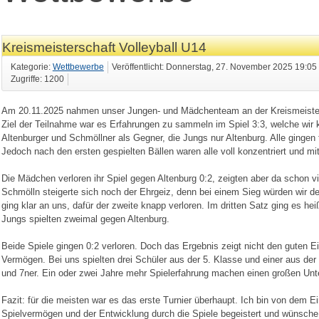
Kreismeisterschaft Volleyball U14
Kategorie:
Wettbewerbe
Veröffentlicht: Donnerstag, 27. November 2025 19:05
Zugriffe: 1200
Am 20.11.2025 nahmen unser Jungen- und Mädchenteam an der Kreismeistersc
Ziel der Teilnahme war es Erfahrungen zu sammeln im Spiel 3:3, welche wi
Altenburger und Schmöllner als Gegner, die Jungs nur Altenburg. Alle gingen t
Jedoch nach den ersten gespielten Bällen waren alle voll konzentriert und mit
Die Mädchen verloren ihr Spiel gegen Altenburg 0:2, zeigten aber da schon v
Schmölln steigerte sich noch der Ehrgeiz, denn bei einem Sieg würden wir de
ging klar an uns, dafür der zweite knapp verloren. Im dritten Satz ging es hei
Jungs spielten zweimal gegen Altenburg.
Beide Spiele gingen 0:2 verloren. Doch das Ergebnis zeigt nicht den guten E
Vermögen. Bei uns spielten drei Schüler aus der 5. Klasse und einer aus der 
und 7ner. Ein oder zwei Jahre mehr Spielerfahrung machen einen großen Unte
Fazit: für die meisten war es das erste Turnier überhaupt. Ich bin von dem E
Spielvermögen und der Entwicklung durch die Spiele begeistert und wünsche, da