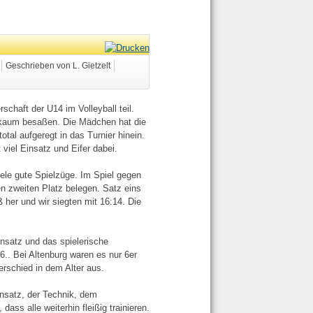
Geschrieben von L. Gietzelt
haft der U14 im Volleyball teil.
r kaum besaßen. Die Mädchen hat die
otal aufgeregt in das Turnier hinein.
 viel Einsatz und Eifer dabei.
iele gute Spielzüge. Im Spiel gegen
n zweiten Platz belegen. Satz eins
ß her und wir siegten mit 16:14. Die
insatz und das spielerische
6.. Bei Altenburg waren es nur 6er
rschied in dem Alter aus.
insatz, der Technik, dem
ss alle weiterhin fleißig trainieren.