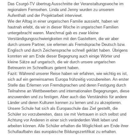
Das Csurgó-TV übertrug Ausschnitte der Veranstaltungswoche im
regionalem Fernsehen. Linda und Jenny wurden zu unserem
Aufenthalt und der Projektarbeit interviewt.
Wie der Alltag in einer ungarischen Familie aussieht, haben wir
hautnah erlebt, da wir in dieser Woche in ungarischen Familien
untergebracht waren. Manchmal gab es zwar kleine
Verständigungsschwierigkeiten mit den Gasteltern, die wir aber
durch unsere Partner, sie erlernen als Fremdsprache Deutsch bzw.
Englisch und durch Zeichensprache schnell geklärt haben. Übrigens
konnten wir am Ende dieser Begegnung auch einige Wörter und
kleine Sätze auf ungarisch, die wir durch unsere ungarischen
Betreuerin im Schnellkurs gelernt haben.
Fazit: Während unserer Reise haben wir erfahren, wie wichtig es ist,
sich auf ein gemeinsames Europa frühzeitig vorzubereiten. An erster
Stelle das Erlernen von Fremdsprachen und deren Festigung durch
Teilnahme an Wettbewerben und internationalen Begegnungen, diese
anzuwenden und zu festigen. Aber auch das Verständnis für andere
Länder und deren Kulturen kennen zu lernen und zu akzeptieren.
Unsere Schule hat sich als Europaschule das Ziel gestellt, die
Schüler so vorzubereiten, dass sie mit Vertrauen in sich selbst und
Achtung vor Anderen in einer sich veränderden Welt leben und
arbeiten können. Alle Schüler erhalten die Möglichkeit am Ende ihrer
Schullaufbahn das europäische Bildungszertifikat zu erhalten.