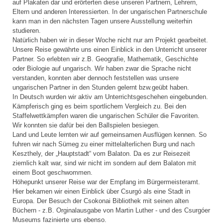
auf Plakaten dar und erörterten diese unseren Partnern, Lehrern,
Eltern und anderen Interessierten. In der ungarischen Partnerschule
kann man in den nächsten Tagen unsere Ausstellung weiterhin
studieren.
Natürlich haben wir in dieser Woche nicht nur am Projekt gearbeitet.
Unsere Reise gewährte uns einen Einblick in den Unterricht unserer
Partner. So erlebten wir z.B. Geografie, Mathematik, Geschichte
oder Biologie auf ungarisch. Wir haben zwar die Sprache nicht
verstanden, konnten aber dennoch feststellen was unsere
ungarischen Partner in den Stunden gelernt bzw.geübt haben.
In Deutsch wurden wir aktiv am Unterrichtsgeschehen eingebunden.
Kämpferisch ging es beim sportlichem Vergleich zu. Bei den
Staffelwettkämpfen waren die ungarischen Schüler die Favoriten.
Wir konnten sie dafür bei den Ballspielen besiegen.
Land und Leute lernten wir auf gemeinsamen Ausflügen kennen. So
fuhren wir nach Sümeg zu einer mittelalterlichen Burg und nach
Keszthely, der „Hauptstadt“ vom Balaton. Da es zur Reisezeit
ziemlich kalt war, sind wir nicht im sondern auf dem Balaton mit
einem Boot geschwommen.
Höhepunkt unserer Reise war der Empfang im Bürgermeisteramt.
Hier bekamen wir einen Einblick über Csurgó als eine Stadt in
Europa. Der Besuch der Csokonai Bibliothek mit seinen alten
Büchern - z.B. Orginalausgabe von Martin Luther - und des Csurgóer
Museums fazinierte uns ebenso.