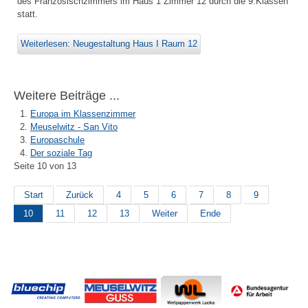
des Französischzimmers im Haus 1 Zimmer 12 durch die 9.Klassen
statt.
Weiterlesen: Neugestaltung Haus I Raum 12
Weitere Beiträge ...
Europa im Klassenzimmer
Meuselwitz - San Vito
Europaschule
Der soziale Tag
Seite 10 von 13
Start
Zurück
4
5
6
7
8
9
10
11
12
13
Weiter
Ende