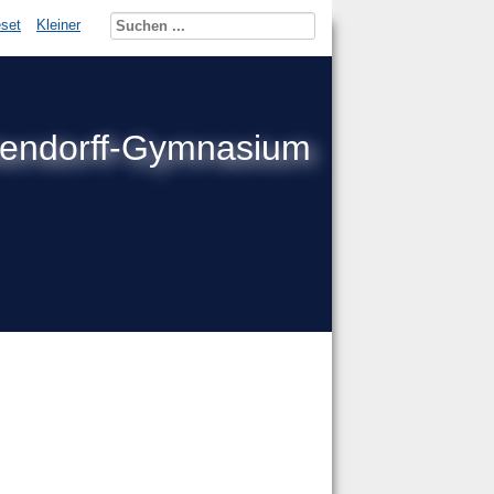
set
Kleiner
kendorff-Gymnasium