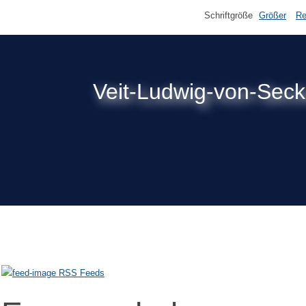
Schriftgröße
Größer
Re
Veit-Ludwig-von-Sec
RSS Feeds