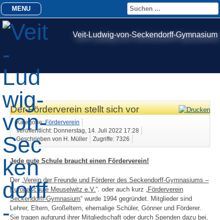
MENU
Veit-Ludwig-von-Seckendorff-Gymnasium
Der Förderverein stellt sich vor
Kategorie:
Förderverein
Veröffentlicht: Donnerstag, 14. Juli 2022 17:28
Geschrieben von H. Müller
Zugriffe: 7326
Jede gute Schule braucht einen Förderverein!
Der „
Verein der Freunde und Förderer des Seckendorff-Gymnasiums –
Europaschule Meuselwitz e.V.
“. oder auch kurz „
Förderverein
Seckendorff-Gymnasium
“ wurde 1994 gegründet. Mitglieder sind
Lehrer, Eltern, Großeltern, ehemalige Schüler, Gönner und Förderer.
Sie tragen aufgrund ihrer Mitgliedschaft oder durch Spenden dazu bei,