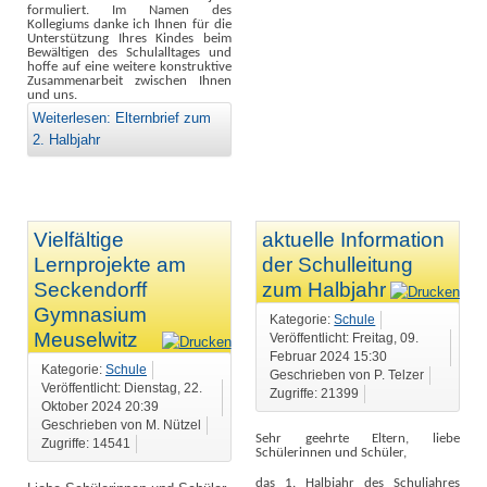
formuliert. Im Namen des
Kollegiums danke ich Ihnen für die
Unterstützung Ihres Kindes beim
Bewältigen des Schulalltages und
hoffe auf eine weitere konstruktive
Zusammenarbeit zwischen Ihnen
und uns.
Weiterlesen: Elternbrief zum
2. Halbjahr
Vielfältige
aktuelle Information
Lernprojekte am
der Schulleitung
Seckendorff
zum Halbjahr
Gymnasium
Kategorie:
Schule
Meuselwitz
Veröffentlicht: Freitag, 09.
Februar 2024 15:30
Kategorie:
Schule
Geschrieben von P. Telzer
Veröffentlicht: Dienstag, 22.
Zugriffe: 21399
Oktober 2024 20:39
Geschrieben von M. Nützel
Sehr geehrte Eltern, liebe
Zugriffe: 14541
Schülerinnen und Schüler,
das 1. Halbjahr des Schuljahres