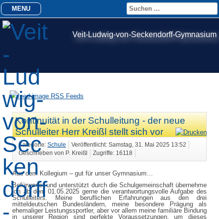
MENU
Veit-Ludwig-von-Seckendorff-Gymnasium
RSS Feeds
Kontinuität in der Schulleitung - der neue
Schulleiter Herr Kreißl stellt sich vor
Kategorie:
Schule
Veröffentlicht: Samstag, 31. Mai 2025 13:52
Geschrieben von P. Kreißl
Zugriffe: 16118
Aus dem Kollegium – gut für unser Gymnasium…
Befürwortet und unterstützt durch die Schulgemeinschaft übernehme
ich ab dem 01.05.2025 gerne die verantwortungsvolle Aufgabe des
Schulleiters. Meine beruflichen Erfahrungen aus den drei
mitteldeutschen Bundesländern, meine besondere Prägung als
ehemaliger Leistungssportler, aber vor allem meine familiäre Bindung
in unserer Region sind perfekte Voraussetzungen, um dieses