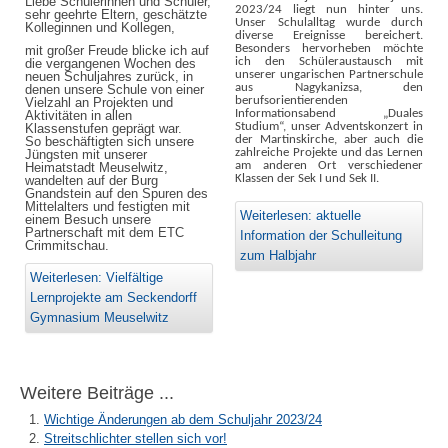
Liebe Schülerinnen und Schüler,
2023/24 liegt nun hinter uns.
sehr geehrte Eltern, geschätzte
Unser Schulalltag wurde durch
Kolleginnen und Kollegen,
diverse Ereignisse bereichert.
Besonders hervorheben möchte
mit großer Freude blicke ich auf
ich den Schüleraustausch mit
die vergangenen Wochen des
unserer ungarischen Partnerschule
neuen Schuljahres zurück, in
aus Nagykanizsa, den
denen unsere Schule von einer
berufsorientierenden
Vielzahl an Projekten und
Informationsabend „Duales
Aktivitäten in allen
Studium“, unser Adventskonzert in
Klassenstufen geprägt war.
der Martinskirche, aber auch die
So beschäftigten sich unsere
zahlreiche Projekte und das Lernen
Jüngsten mit unserer
am anderen Ort verschiedener
Heimatstadt Meuselwitz,
Klassen der Sek I und Sek II.
wandelten auf der Burg
Gnandstein auf den Spuren des
Mittelalters und festigten mit
Weiterlesen: aktuelle
einem Besuch unsere
Partnerschaft mit dem ETC
Information der Schulleitung
Crimmitschau.
zum Halbjahr
Weiterlesen: Vielfältige
Lernprojekte am Seckendorff
Gymnasium Meuselwitz
Weitere Beiträge ...
Wichtige Änderungen ab dem Schuljahr 2023/24
Streitschlichter stellen sich vor!