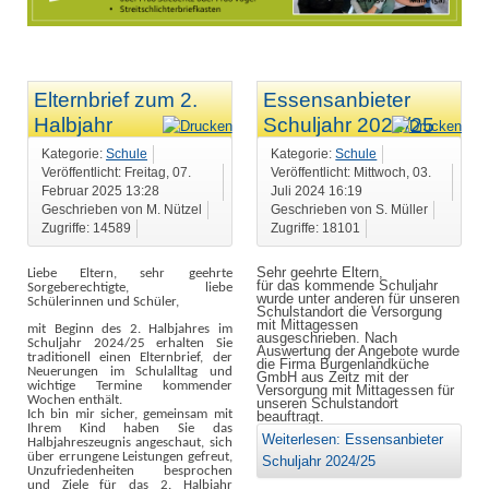
Elternbrief zum 2.
Essensanbieter
Halbjahr
Schuljahr 2024/25
Kategorie:
Schule
Kategorie:
Schule
Veröffentlicht: Freitag, 07.
Veröffentlicht: Mittwoch, 03.
Februar 2025 13:28
Juli 2024 16:19
Geschrieben von M. Nützel
Geschrieben von S. Müller
Zugriffe: 14589
Zugriffe: 18101
Sehr geehrte Eltern,
Liebe Eltern, sehr geehrte
für das kommende Schuljahr
Sorgeberechtigte,
liebe
wurde unter anderen für unseren
Schülerinnen und Schüler,
Schulstandort die Versorgung
mit Mittagessen
mit Beginn des 2. Halbjahres im
ausgeschrieben. Nach
Schuljahr 2024/25 erhalten Sie
Auswertung der Angebote wurde
traditionell einen Elternbrief, der
die Firma Burgenlandküche
Neuerungen im Schulalltag und
GmbH aus Zeitz mit der
wichtige Termine kommender
Versorgung mit Mittagessen für
Wochen enthält.
unseren Schulstandort
Ich bin mir sicher, gemeinsam mit
beauftragt.
Ihrem Kind haben Sie das
Weiterlesen: Essensanbieter
Halbjahreszeugnis angeschaut, sich
über errungene Leistungen gefreut,
Schuljahr 2024/25
Unzufriedenheiten besprochen
und Ziele für das 2. Halbjahr