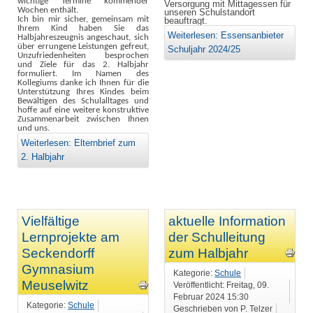
wichtige Termine kommender
Versorgung mit Mittagessen für
Wochen enthält.
unseren Schulstandort
Ich bin mir sicher, gemeinsam mit
beauftragt.
Ihrem Kind haben Sie das
Weiterlesen: Essensanbieter
Halbjahreszeugnis angeschaut, sich
über errungene Leistungen gefreut,
Schuljahr 2024/25
Unzufriedenheiten besprochen
und Ziele für das 2. Halbjahr
formuliert. Im Namen des
Kollegiums danke ich Ihnen für die
Unterstützung Ihres Kindes beim
Bewältigen des Schulalltages und
hoffe auf eine weitere konstruktive
Zusammenarbeit zwischen Ihnen
und uns.
Weiterlesen: Elternbrief zum
2. Halbjahr
Vielfältige
aktuelle Information
Lernprojekte am
der Schulleitung
Seckendorff
zum Halbjahr
Gymnasium
Kategorie:
Schule
Meuselwitz
Veröffentlicht: Freitag, 09.
Februar 2024 15:30
Kategorie:
Schule
Geschrieben von P. Telzer