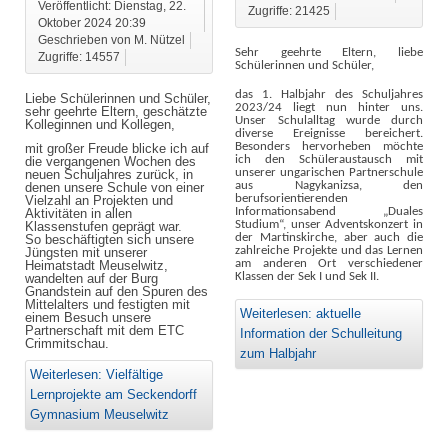
Veröffentlicht: Dienstag, 22.
Zugriffe: 21425
Oktober 2024 20:39
Geschrieben von M. Nützel
Sehr geehrte Eltern, liebe
Zugriffe: 14557
Schülerinnen und Schüler,
das 1. Halbjahr des Schuljahres
Liebe Schülerinnen und Schüler,
2023/24 liegt nun hinter uns.
sehr geehrte Eltern, geschätzte
Unser Schulalltag wurde durch
Kolleginnen und Kollegen,
diverse Ereignisse bereichert.
Besonders hervorheben möchte
mit großer Freude blicke ich auf
ich den Schüleraustausch mit
die vergangenen Wochen des
unserer ungarischen Partnerschule
neuen Schuljahres zurück, in
aus Nagykanizsa, den
denen unsere Schule von einer
berufsorientierenden
Vielzahl an Projekten und
Informationsabend „Duales
Aktivitäten in allen
Studium“, unser Adventskonzert in
Klassenstufen geprägt war.
der Martinskirche, aber auch die
So beschäftigten sich unsere
zahlreiche Projekte und das Lernen
Jüngsten mit unserer
am anderen Ort verschiedener
Heimatstadt Meuselwitz,
Klassen der Sek I und Sek II.
wandelten auf der Burg
Gnandstein auf den Spuren des
Mittelalters und festigten mit
Weiterlesen: aktuelle
einem Besuch unsere
Partnerschaft mit dem ETC
Information der Schulleitung
Crimmitschau.
zum Halbjahr
Weiterlesen: Vielfältige
Lernprojekte am Seckendorff
Gymnasium Meuselwitz