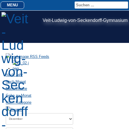
MENU
Veit-Ludwig-von-Seckendorff-Gymnasium
RSS Feeds
Nach Jahr
Nach Monat
Nach Woche
Gehe zu Monat
Nach Kategorie