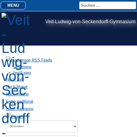
MENU
Veit-Ludwig-von-Seckendorff-Gymnasium
RSS Feeds
Nach Jahr
Nach Monat
Nach Woche
Gehe zu Monat
Nach Kategorie