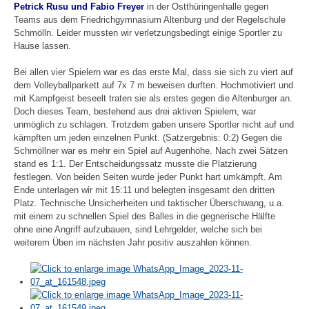
Petrick Rusu und Fabio Freyer
in der Ostthüringenhalle gegen
Teams aus dem Friedrichgymnasium Altenburg und der Regelschule
Schmölln. Leider mussten wir verletzungsbedingt einige Sportler zu
Hause lassen.
Bei allen vier Spielern war es das erste Mal, dass sie sich zu viert auf
dem Volleyballparkett auf 7x 7 m beweisen durften. Hochmotiviert und
mit Kampfgeist beseelt traten sie als erstes gegen die Altenburger an.
Doch dieses Team, bestehend aus drei aktiven Spielern, war
unmöglich zu schlagen. Trotzdem gaben unsere Sportler nicht auf und
kämpften um jeden einzelnen Punkt. (Satzergebnis: 0:2) Gegen die
Schmöllner war es mehr ein Spiel auf Augenhöhe. Nach zwei Sätzen
stand es 1:1. Der Entscheidungssatz musste die Platzierung
festlegen. Von beiden Seiten wurde jeder Punkt hart umkämpft. Am
Ende unterlagen wir mit 15:11 und belegten insgesamt den dritten
Platz. Technische Unsicherheiten und taktischer Überschwang, u.a.
mit einem zu schnellen Spiel des Balles in die gegnerische Hälfte
ohne eine Angriff aufzubauen, sind Lehrgelder, welche sich bei
weiterem Üben im nächsten Jahr positiv auszahlen können.