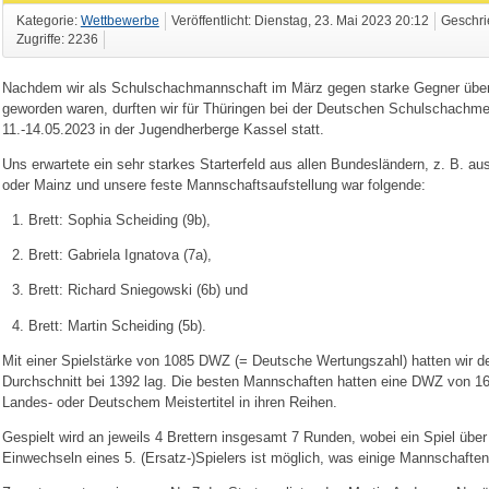
Kategorie:
Wettbewerbe
Veröffentlicht: Dienstag, 23. Mai 2023 20:12
Geschri
Zugriffe: 2236
Nachdem wir als Schulschachmannschaft im März gegen starke Gegner überr
geworden waren, durften wir für Thüringen bei der Deutschen Schulschachmei
11.-14.05.2023 in der Jugendherberge Kassel statt.
Uns erwartete ein sehr starkes Starterfeld aus allen Bundesländern, z. B. au
oder Mainz und unsere feste Mannschaftsaufstellung war folgende:
Brett: Sophia Scheiding (9b),
Brett: Gabriela Ignatova (7a),
Brett: Richard Sniegowski (6b) und
Brett: Martin Scheiding (5b).
Mit einer Spielstärke von 1085 DWZ (= Deutsche Wertungszahl) hatten wir de
Durchschnitt bei 1392 lag. Die besten Mannschaften hatten eine DWZ von 160
Landes- oder Deutschem Meistertitel in ihren Reihen.
Gespielt wird an jeweils 4 Brettern insgesamt 7 Runden, wobei ein Spiel üb
Einwechseln eines 5. (Ersatz-)Spielers ist möglich, was einige Mannschaften