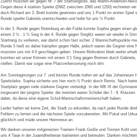
Zuerst mussten wir gegen Nr. 7 der Startrangliste, das Martin-Andersen-Ne
Gegen diese 4 starken Spieler (DWZ zwischen 2060 und 1250) rechneten wir
doch Richard am 3. Brett konnte gewinnen und uns 1 Punkt im ersten Spiel s
Runde spielte Gabriela unentschieden und holte für uns ½ Punkt.
In der 3. Runde gegen Rotenburg an der Fulda konnte Sophia gegen einen gl
einem 2 ½ : 1 ½ Sieg in der 4. Runde gegen Steglitz waren wir wieder in Sti
Startrang zu verlieren, war damit schon fast sicher. 2 Mannschaftspunkte m
Runde 5 hieß es daher kämpfen gegen Halle, jedoch waren die Gegner eine 
mussten uns mit 4:0 geschlagen geben. Unsere Motivation blieb weiter erha
konnten wir unser Können mit einem 3:1 Sieg gegen Bremen durch Gabriela, 
stellen. Damit war sogar eine Platzverbesserung noch drin.
Am Sonntagmorgen zur 7. und letzten Runde trafen wir auf das Johanneum H
Spielstärke. Sophia sicherte uns hier noch ½ Punkt durch Remis. Nach hart
Startplatz gegen viele stärkere Gegner verteidigt. In der WK III der Gymnasi
insgesamt der jüngste Spieler, die meisten waren Schüler der 7.- 9. Klasse
dabei, da diese eine eigene Schul-Mannschaftsmeisterschaft haben.
Leider hatten wir keine Zeit, die Stadt zu erkunden, da nach jeder Runde dire
Fehlern zu lernen und die nächsten Spiele vorzubereiten. Mit Pokal und Urk
glücklich und müde unsere Heimreise an.
Wir danken unseren mitgereisten Trainern Frank Große und Torsten Kohl vo
uns 4 Tage in der Jugendherberge trainierten und betreuten. Danken möchte