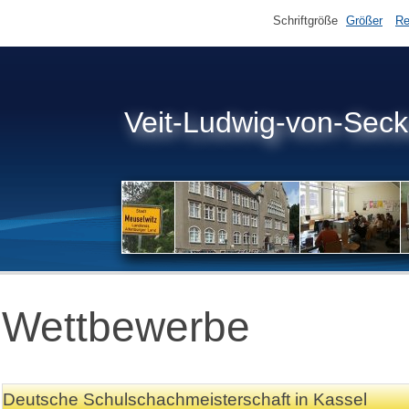
Schriftgröße
Größer
Re
Veit-Ludwig-von-Sec
Wettbewerbe
Deutsche Schulschachmeisterschaft in Kassel