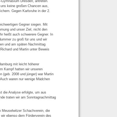
xö-Gymnasium Dresden, antreten.
 uns keine großen Chancen aus,
ichern. Gegen Karlsruhe in der 2.
eichwertigen Gegner siegen. Mit
mmung und unser Ziel, nicht den
ehr heißt auch schwerere Gegner. In
Nummer zu groß für uns und wir
lten und am späten Nachmittag
Richard und Martin unter Beweis
amburg mit leicht höherer
em Kampf hatten wir unseren
en (geb. 2008 und jünger) war Martin
n. Auch waren nur wenige Mädchen
kt die Analyse erfolgte, um aus
unde traten wir am Sonntagnachmittag
m Meuselwitzer Schachverein, die
n wir ebenso dem Förderverein des