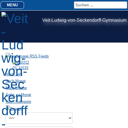
MENU
Veit-Ludwig-von-Seckendorff-Gymnasium
RSS Feeds
Nach Jahr
Nach Monat
Nach Woche
Gehe zu Monat
Nach Kategorie