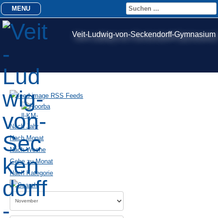
MENU
Veit-Ludwig-von-Seckendorff-Gymnasium
RSS Feeds
Nach Jahr
Nach Monat
Nach Woche
Gehe zu Monat
Nach Kategorie