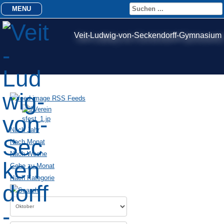
MENU
Veit-Ludwig-von-Seckendorff-Gymnasium
RSS Feeds
Nach Jahr
Nach Monat
Nach Woche
Gehe zu Monat
Nach Kategorie