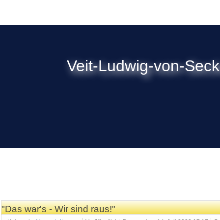
Veit-Ludwig-von-Sec
"Das war's - Wir sind raus!"