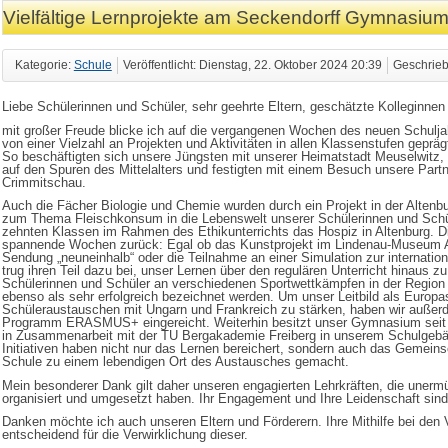
Vielfältige Lernprojekte am Seckendorff Gymnasiu
Kategorie:
Schule
Veröffentlicht: Dienstag, 22. Oktober 2024 20:39
Geschrieb
Liebe Schülerinnen und Schüler, sehr geehrte Eltern, geschätzte Kolleginnen
mit großer Freude blicke ich auf die vergangenen Wochen des neuen Schulja
von einer Vielzahl an Projekten und Aktivitäten in allen Klassenstufen gepräg
So beschäftigten sich unsere Jüngsten mit unserer Heimatstadt Meuselwitz,
auf den Spuren des Mittelalters und festigten mit einem Besuch unsere Par
Crimmitschau.
Auch die Fächer Biologie und Chemie wurden durch ein Projekt in der Alten
zum Thema Fleischkonsum in die Lebenswelt unserer Schülerinnen und Schü
zehnten Klassen im Rahmen des Ethikunterrichts das Hospiz in Altenburg. Die
spannende Wochen zurück: Egal ob das Kunstprojekt im Lindenau-Museum Al
Sendung „neuneinhalb“ oder die Teilnahme an einer Simulation zur internationale
trug ihren Teil dazu bei, unser Lernen über den regulären Unterricht hinaus z
Schülerinnen und Schüler an verschiedenen Sportwettkämpfen in der Region
ebenso als sehr erfolgreich bezeichnet werden. Um unser Leitbild als Europ
Schüleraustauschen mit Ungarn und Frankreich zu stärken, haben wir außer
Programm ERASMUS+ eingereicht. Weiterhin besitzt unser Gymnasium seit
in Zusammenarbeit mit der TU Bergakademie Freiberg in unserem Schulgebäude
Initiativen haben nicht nur das Lernen bereichert, sondern auch das Gemeins
Schule zu einem lebendigen Ort des Austausches gemacht.
Mein besonderer Dank gilt daher unseren engagierten Lehrkräften, die unerm
organisiert und umgesetzt haben. Ihr Engagement und Ihre Leidenschaft sind
Danken möchte ich auch unseren Eltern und Förderern. Ihre Mithilfe bei den 
entscheidend für die Verwirklichung dieser.