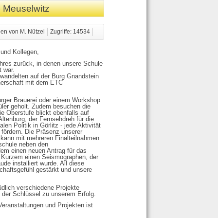
m Meuselwitz
en von M. Nützel
Zugriffe: 14534
 und Kollegen,
hres zurück, in denen unsere Schule
t war.
 wandelten auf der Burg Gnandstein
tnerschaft mit dem ETC
burger Brauerei oder einem Workshop
ler geholt. Zudem besuchen die
 Oberstufe blickt ebenfalls auf
tenburg, der Fernsehdreh für die
n Politik in Görlitz - jede Aktivität
u fördern. Die Präsenz unserer
 kann mit mehreren Finalteilnahmen
aschule neben den
dem einen neuen Antrag für das
 Kurzem einen Seismographen, der
 installiert wurde. All diese
chaftsgefühl gestärkt und unsere
üdlich verschiedene Projekte
 der Schlüssel zu unserem Erfolg.
Veranstaltungen und Projekten ist