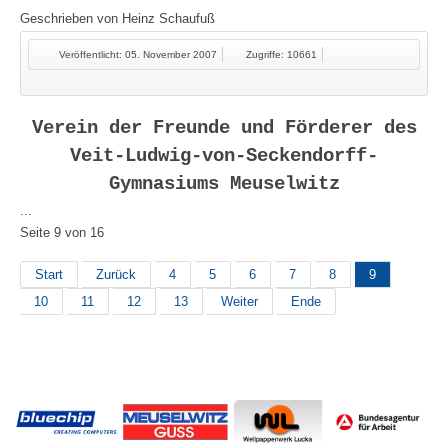
Geschrieben von
Heinz Schaufuß
Veröffentlicht: 05. November 2007
Zugriffe: 10661
Verein der Freunde und Förderer des
Veit-Ludwig-von-Seckendorff-
Gymnasiums Meuselwitz
...
Seite 9 von 16
Start
Zurück
4
5
6
7
8
9
10
11
12
13
Weiter
Ende