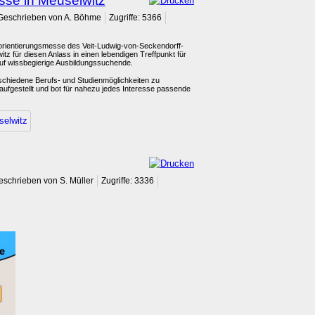
sse in Meuselwitz
Geschrieben von A. Böhme
Zugriffe: 5366
enorientierungsmesse des Veit-Ludwig-von-Seckendorff-
tz für diesen Anlass in einen lebendigen Treffpunkt für
 auf wissbegierige Ausbildungssuchende.
chiedene Berufs- und Studienmöglichkeiten zu
 aufgestellt und bot für nahezu jedes Interesse passende
selwitz
eschrieben von S. Müller
Zugriffe: 3336