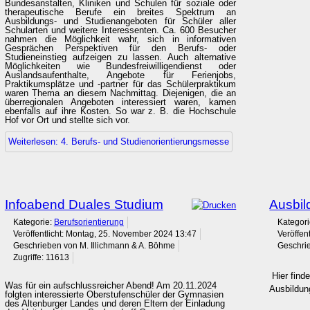
Bundesanstalten, Kliniken und Schulen für soziale oder
therapeutische Berufe ein breites Spektrum an
Ausbildungs- und Studienangeboten für Schüler aller
Schularten und weitere Interessenten. Ca. 600 Besucher
nahmen die Möglichkeit wahr, sich in informativen
Gesprächen Perspektiven für den Berufs- oder
Studieneinstieg aufzeigen zu lassen. Auch alternative
Möglichkeiten wie Bundesfreiwilligendienst oder
Auslandsaufenthalte, Angebote für Ferienjobs,
Praktikumsplätze und -partner für das Schülerpraktikum
waren Thema an diesem Nachmittag. Diejenigen, die an
überregionalen Angeboten interessiert waren, kamen
ebenfalls auf ihre Kosten. So war z. B. die Hochschule
Hof vor Ort und stellte sich vor.
Weiterlesen: 4. Berufs- und Studienorientierungsmesse
Infoabend Duales Studium
Ausbil
Kategorie:
Berufsorientierung
Kategor
Veröffentlicht: Montag, 25. November 2024 13:47
Veröffen
Geschrieben von M. Illichmann & A. Böhme
Geschrie
Zugriffe: 11613
Hier find
Was für ein aufschlussreicher Abend! Am 20.11.2024
Ausbildun
folgten interessierte Oberstufenschüler der Gymnasien
des Altenburger Landes und deren Eltern der Einladung