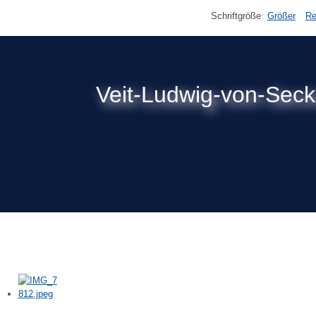
Schriftgröße
Größer
Re
Veit-Ludwig-von-Sec