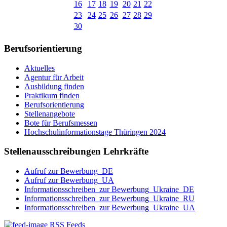
16
17
18
19
20
21
22
23
24
25
26
27
28
29
30
Berufsorientierung
Aktuelles
Agentur für Arbeit
Ausbildung finden
Praktikum finden
Berufsorientierung
Stellenangebote
Bote für Berufsmessen
Hochschulinformationstage Thüringen 2024
Stellenausschreibungen Lehrkräfte
Aufruf zur Bewerbung_DE
Aufruf zur Bewerbung_UA
Informationsschreiben_zur Bewerbung_Ukraine_DE
Informationsschreiben_zur Bewerbung_Ukraine_RU
Informationsschreiben_zur Bewerbung_Ukraine_UA
RSS Feeds