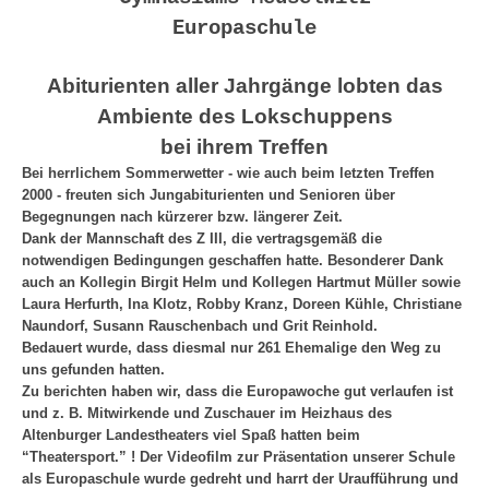
Europaschule
Abiturienten aller Jahrgänge lobten das
Ambiente des Lokschuppens
bei ihrem Treffen
Bei herrlichem Sommerwetter - wie auch beim letzten Treffen
2000 - freuten sich Jungabiturienten und Senioren über
Begegnungen nach kürzerer bzw. längerer Zeit.
Dank der Mannschaft des Z III, die vertragsgemäß die
notwendigen Bedingungen geschaffen hatte. Besonderer Dank
auch an Kollegin Birgit Helm und Kollegen Hartmut Müller sowie
Laura Herfurth, Ina Klotz, Robby Kranz, Doreen Kühle, Christiane
Naundorf, Susann Rauschenbach und Grit Reinhold.
Bedauert wurde, dass diesmal nur 261 Ehemalige den Weg zu
uns gefunden hatten.
Zu berichten haben wir, dass die Europawoche gut verlaufen ist
und z. B. Mitwirkende und Zuschauer im Heizhaus des
Altenburger Landestheaters viel Spaß hatten beim
“Theatersport.” ! Der Videofilm zur Präsentation unserer Schule
als Europaschule wurde gedreht und harrt der Uraufführung und